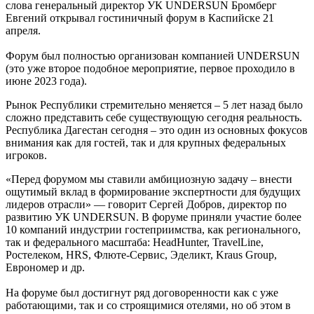
слова генеральный директор УК UNDERSUN Бромберг
Евгений открывал гостиничный форум в Каспийске 21
апреля.
Форум был полностью организован компанией UNDERSUN
(это уже второе подобное мероприятие, первое проходило в
июне 2023 года).
Рынок Республики стремительно меняется – 5 лет назад было
сложно представить себе существующую сегодня реальность.
Республика Дагестан сегодня – это один из основных фокусов
внимания как для гостей, так и для крупных федеральных
игроков.
«Перед форумом мы ставили амбициозную задачу – внести
ощутимый вклад в формирование экспертности для будущих
лидеров отрасли» — говорит Сергей Добров, директор по
развитию УК UNDERSUN. В форуме приняли участие более
10 компаний индустрии гостеприимства, как регионального,
так и федерального масштаба: HeadHunter, TravelLine,
Ростелеком, HRS, Флюте-Сервис, Эделикт, Kraus Group,
Еврономер и др.
На форуме был достигнут ряд договоренности как с уже
работающими, так и со строящимися отелями, но об этом в